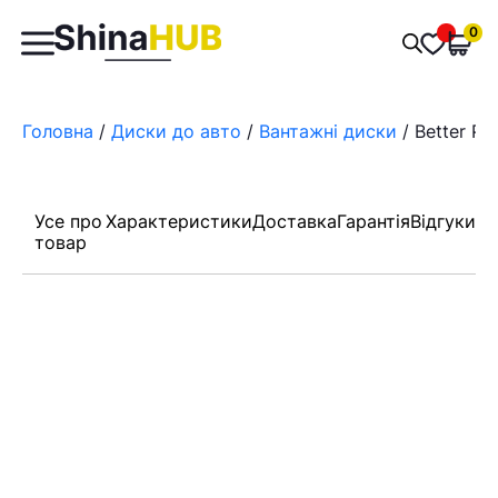
Пошук
0
Обран
товарів
Головна
/
Диски до авто
/
Вантажні диски
/ Better PC
Усе про
Характеристики
Доставка
Гарантія
Відгуки
товар