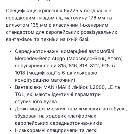
Специфікація кріплення 6х225 у поєднанні з
посадковим гніздом під маточину 176 мм та
вильотом 135 мм є класичним інженерним
стандартом для європейських розвізувальних
вантажівок та техніки на їхній базі:
Середньотоннажні комерційні автомобілі
Mercedes-Benz Atego (Мерседес-Бенц Атего)
Кошик
популярних серій 815, 816, 818, 822, 915 та
1018 (модифікації з 6-шпильковою
конфігурацією маточини)
У кошику немає товарів.
Вантажівки MAN (МАН) лінійок L2000, LE та
TGL, які мають ідентичні параметри
Ваш номер надіслано.
ступичного вузла
Оператор зв’яжеться з вами
Деякі моделі міських та міжміських автобусів,
найближчим часом
збудовані на ходових платформах
європейських середньотоннажників
Низькорамні спецпричепи та легкі
Помилка:
Contact form не