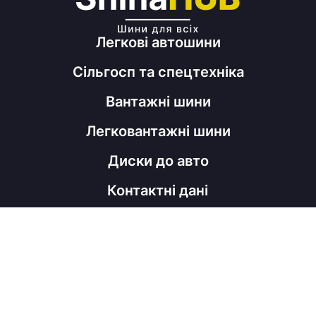
Легкові автошини
Сільгосп та спецтехніка
Вантажні шини
Легковантажні шини
Диски до авто
Контактні дані
098 060 52 22
shinahubrm@gmail.com
Графік роботи
Пн - Пт
з 9:00 до 18:00
Соц мережі