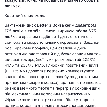
вказує виключно на посадковий діаметр обода в
дюймах.
Короткий опис моделі
Вантажний диск Better з монтажним діаметром
17.5 дюймів та збільшеною шириною обода 6.75
дюйма є зразком надійності для логістичного
сектора та міжрегіональних перевезень. Завдяки
розширеному профілю, цей сталевий диск
оптимально адаптований під безкамерний монтаж
ширшої комерційної гуми розмірностей 225/75
R17.5 та 235/75 R17.5. Глибокий позитивний виліт
(ЕТ 135 мм) дозволяє безпечно комплектувати
задню вісь транспортного засобу за двоскатним
принципом (спарені колеса), що повністю нівелює
ризик взаємного тертя та перегріву боковин шин
під максимальним корисним навантаженням.
Фірмове захисне покриття запобігає утворенню
вогнищ корозії від впливу агресивної дорожньої