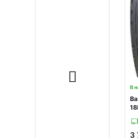
В н
Ва
18
3