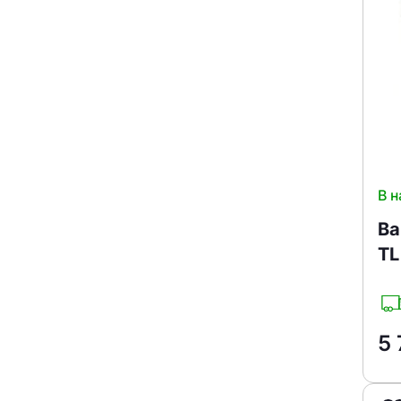
В н
Ва
TL
5