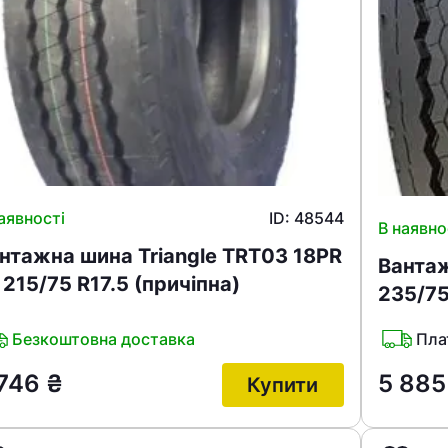
аявності
ID: 48544
В наявно
нтажна шина Triangle TRT03 18PR
Вантаж
 215/75 R17.5 (причіпна)
235/75
Безкоштовна доставка
Пла
 746
₴
5 88
Купити