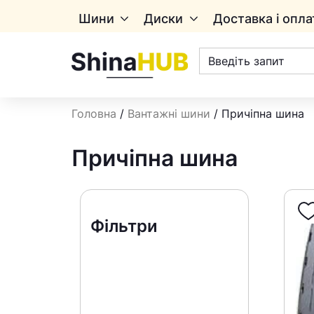
Шини
Диски
Доставка і опла
Пошук
товарів
Головна
/
Вантажні шини
/ Причіпна шина
Причіпна шина
Фільтри