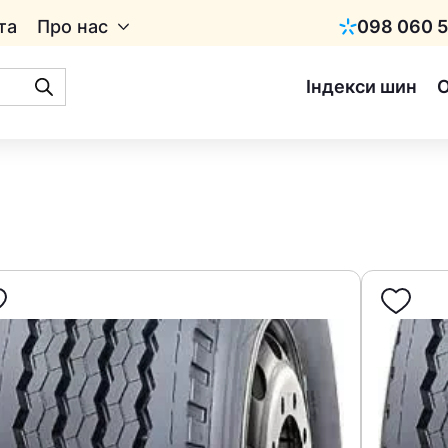
та
Про нас
098 060 5
Київстар
Індекси шин