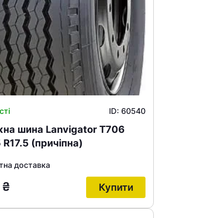
сті
ID: 60540
на шина Lanvigator T706
 R17.5 (причіпна)
тна доставка
5
₴
Купити