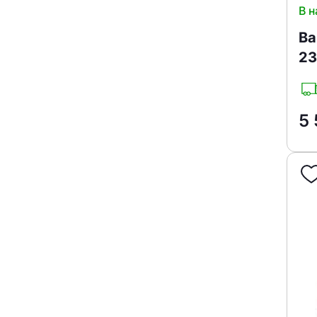
В н
Ва
23
5