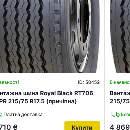
аявності
ID: 50452
В наявно
нтажна шина Royal Black RT706
Вантаж
PR 215/75 R17.5 (причіпна)
215/75
Платна доставка
Без
 710
₴
4 86
Купити