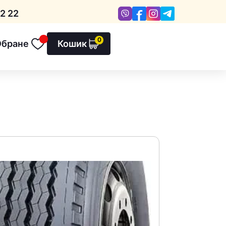
Viber
Facebook
Instagram
Telegram
2 22
0
Обране
Кошик
Обране