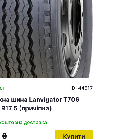
сті
ID: 44917
на шина Lanvigator T706
 R17.5 (причіпна)
коштовна доставка
9
₴
Купити