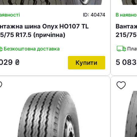
аявності
ID: 40474
В наявно
нтажна шина Onyx HO107 TL
Вантаж
5/75 R17.5 (причіпна)
215/75
Безкоштовна доставка
Пла
 029
₴
5 08
Купити