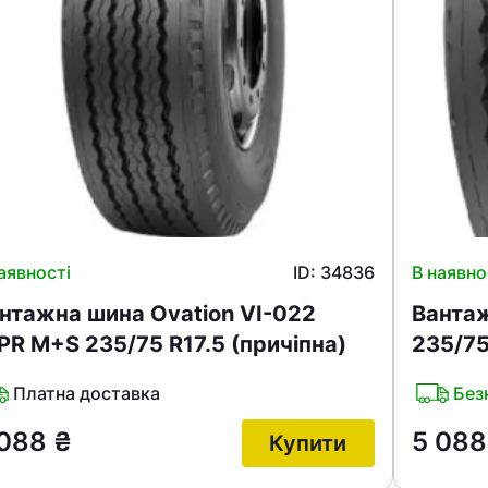
аявності
ID: 34836
В наявно
нтажна шина Ovation VI-022
Вантаж
PR M+S 235/75 R17.5 (причіпна)
235/75
Ваш номер надіслано.
емає товарів.
Платна доставка
Без
ератор зв’яжеться з в
 088
₴
5 08
Купити
Помилка:
Contact form н