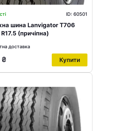
сті
ID: 60501
на шина Lanvigator T706
 R17.5 (причіпна)
тна доставка
3
₴
Купити