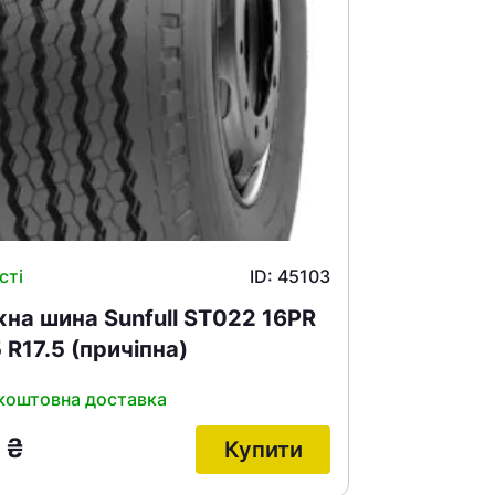
сті
ID: 45103
на шина Sunfull ST022 16PR
 R17.5 (причіпна)
коштовна доставка
ами
8
₴
Купити
е знайдена.