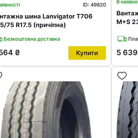
В наявно
аявності
ID: 49820
Вантаж
нтажна шина Lanvigator T706
M+S 23
5/75 R17.5 (причіпна)
Безкоштовна доставка
Пла
 564
₴
5 63
Купити