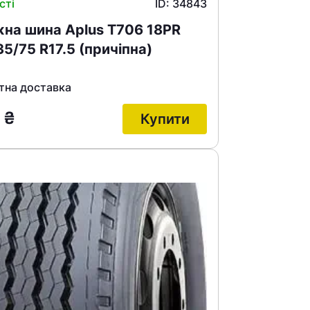
сті
ID: 34843
на шина Aplus T706 18PR
5/75 R17.5 (причіпна)
тна доставка
9
₴
Купити