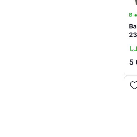
В н
Ва
23
5