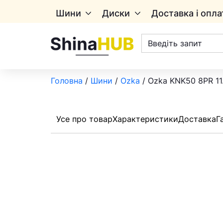
Шини
Диски
Доставка і опла
Пошук
товарів
Головна
/
Шини
/
Ozka
/ Ozka KNK50 8PR 11
Усе про товар
Характеристики
Доставка
Г