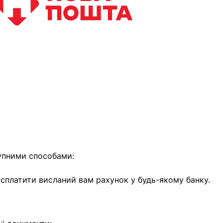
найближчим часом
упними способами:
е сплатити висланий вам рахунок у будь-якому банку.