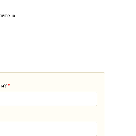
яйте їх
ати?
*