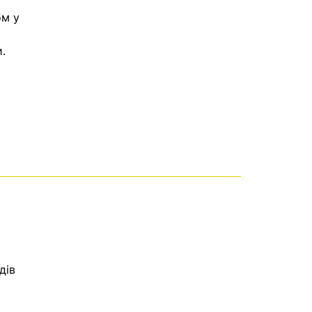
ом у
.
дів