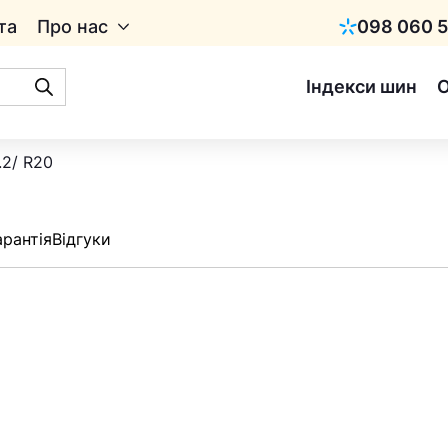
та
Про нас
098 060 5
Київстар
Індекси шин
.2/ R20
арантія
Відгуки