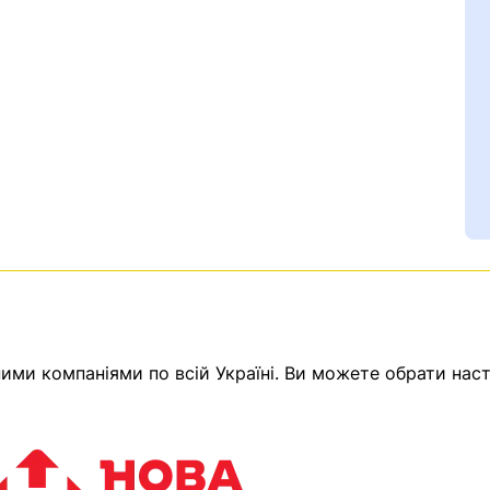
Ваш номер надіслано.
ми компаніями по всій Україні. Ви можете обрати наст
емає товарів.
ератор зв’яжеться з в
Помилка:
Contact form н