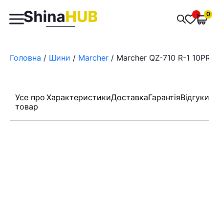
Пошук
0
Обран
товарів
Головна
/
Шини
/
Marcher
/ Marcher QZ-710 R-1 10PR TT
Усе про
Характеристики
Доставка
Гарантія
Відгуки
товар