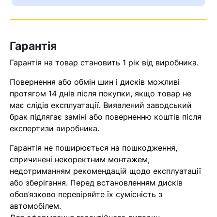
Гарантія
Гарантія на товар становить 1 рік від виробника.
Повернення або обмін шин і дисків можливі
протягом 14 днів після покупки, якщо товар не
має слідів експлуатації. Виявлений заводський
брак підлягає заміні або поверненню коштів після
Кошик
експертизи виробника.
Гарантія не поширюється на пошкодження,
У кошику немає товарів.
спричинені некоректним монтажем,
недотриманням рекомендацій щодо експлуатації
Ваш номер надіслано.
або зберігання. Перед встановленням дисків
Оператор зв’яжеться з вами
обов’язково перевіряйте їх сумісність з
найближчим часом
автомобілем.