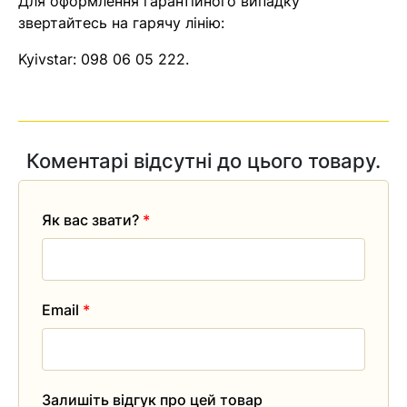
Для оформлення гарантійного випадку
звертайтесь на гарячу лінію:
Помилка:
Contact form не
знайдена.
Kyivstar:
098 06 05 222
.
Коментарі відсутні до цього товару.
Як вас звати?
*
Email
*
Залишіть відгук про цей товар