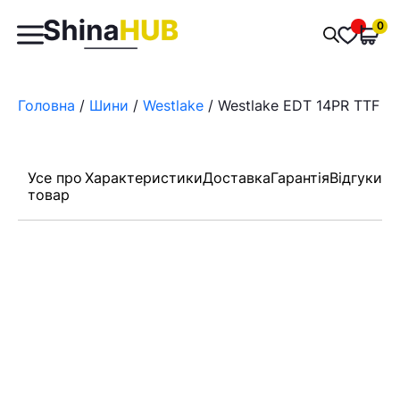
Пошук
0
Обран
товарів
Головна
/
Шини
/
Westlake
/ Westlаke EDT 14PR TTF 8.
Усе про
Характеристики
Доставка
Гарантія
Відгуки
товар