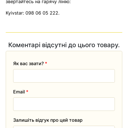
звертайтесь на гарячу лінію:
Помилка:
Contact form не
Kyivstar:
098 06 05 222
.
знайдена.
Коментарі відсутні до цього товару.
Як вас звати?
*
Email
*
Залишіть відгук про цей товар