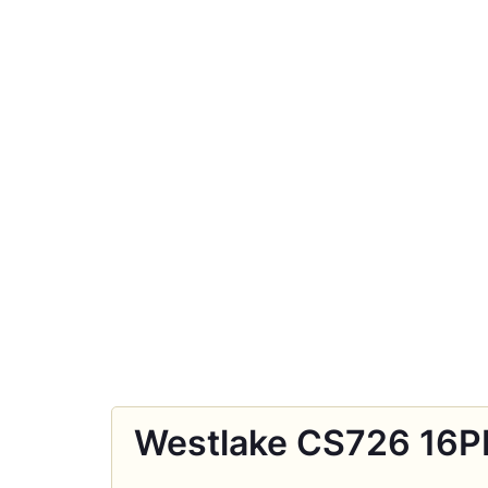
Westlаke CS726 16PR