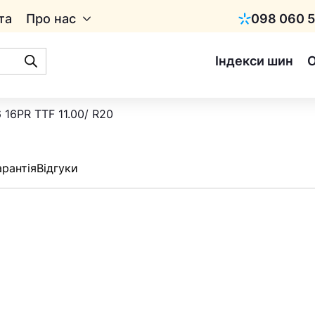
та
Про нас
098 060 5
Київстар
Індекси шин
 16PR TTF 11.00/ R20
арантія
Відгуки