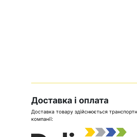
Кошик
Доставка і оплата
У кошику н
Доставка товару здійснюється транспортни
Оп
компанії: