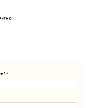
яйте їх
ати?
*