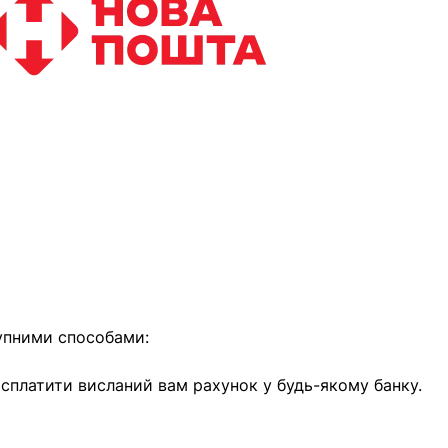
найближчим часом
упними способами:
е сплатити висланий вам рахунок у будь-якому банку.