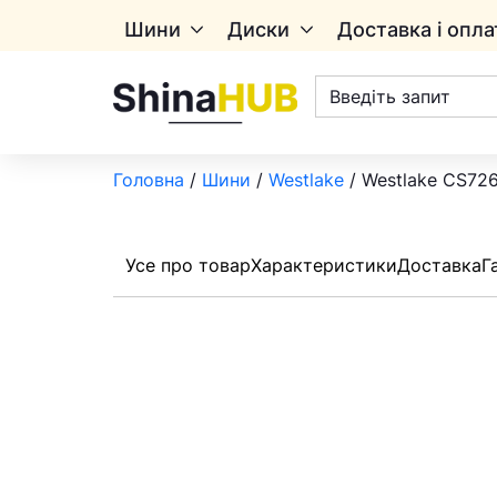
Шини
Диски
Доставка і опла
Пошук
товарів
Головна
/
Шини
/
Westlake
/ Westlаke CS726
Усе про товар
Характеристики
Доставка
Г