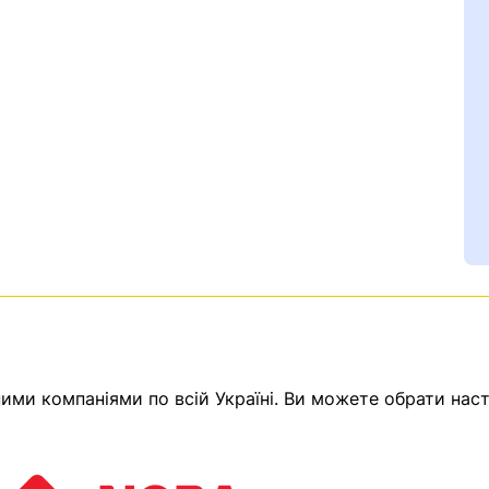
Ваш номер надіслано.
емає товарів.
ми компаніями по всій Україні. Ви можете обрати наст
ератор зв’яжеться з в
Помилка:
Contact form н