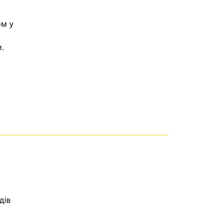
ом у
.
дів