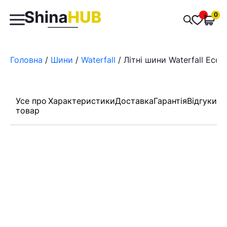
Пошук
0
Обран
товарів
Головна
/
Шини
/
Waterfall
/ Літні шини Waterfall Eco
Усе про
Характеристики
Доставка
Гарантія
Відгуки
товар