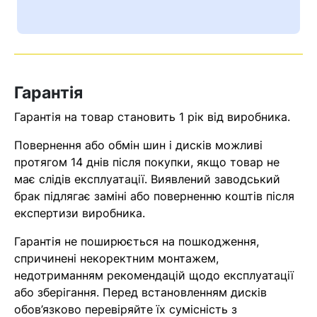
Ваш номер надіслано.
Оператор зв’яжеться з вами
найближчим часом
Гарантія
Помилка:
Contact form не
знайдена.
Гарантія на товар становить 1 рік від виробника.
Повернення або обмін шин і дисків можливі
протягом 14 днів після покупки, якщо товар не
має слідів експлуатації. Виявлений заводський
брак підлягає заміні або поверненню коштів після
експертизи виробника.
Гарантія не поширюється на пошкодження,
спричинені некоректним монтажем,
недотриманням рекомендацій щодо експлуатації
або зберігання. Перед встановленням дисків
обов’язково перевіряйте їх сумісність з