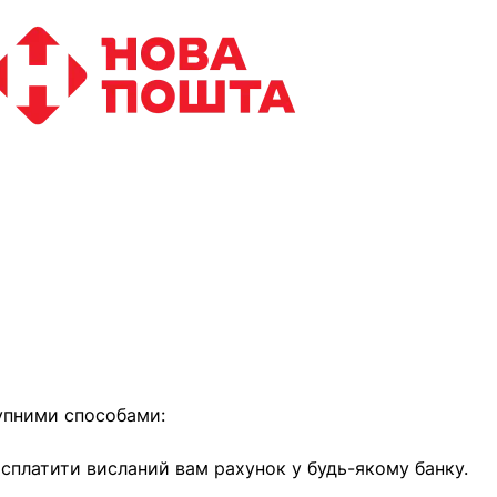
найближчим часом
упними способами:
е сплатити висланий вам рахунок у будь-якому банку.