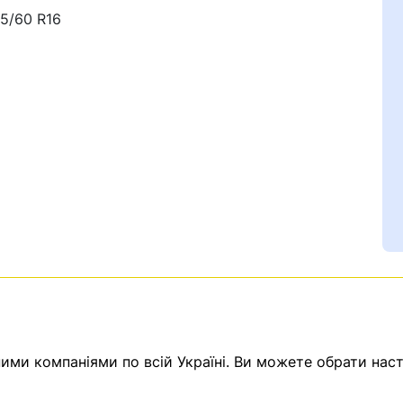
15/60 R16
Ваш номер надіслано.
емає товарів.
ератор зв’яжеться з в
ми компаніями по всій Україні. Ви можете обрати наст
Помилка:
Contact form н