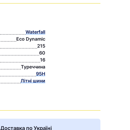
Waterfall
Eco Dynamic
215
60
16
Туреччина
95H
Літні шини
Доставка по Україні