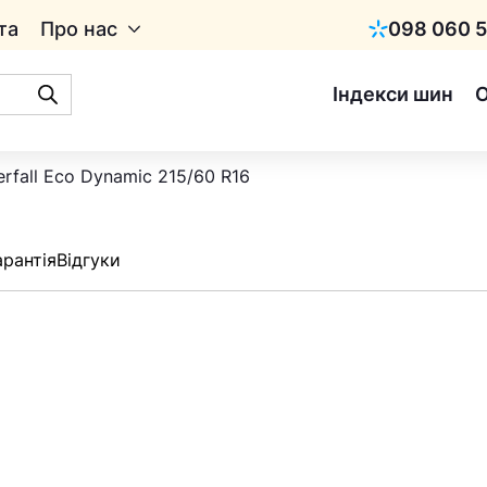
та
Про нас
098 060 5
Київстар
Індекси шин
erfall Eco Dynamic 215/60 R16
арантія
Відгуки