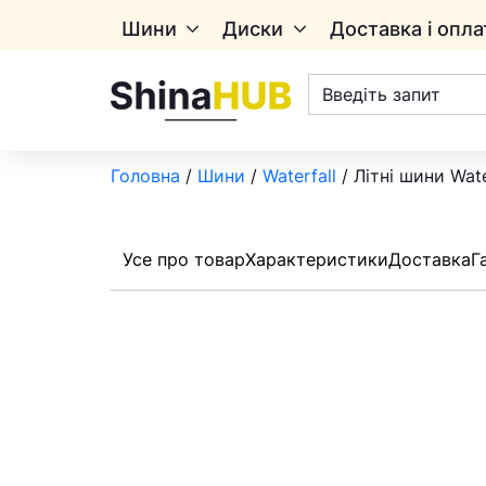
Шини
Диски
Доставка і опла
Пошук
товарів
Головна
/
Шини
/
Waterfall
/ Літні шини Wat
Усе про товар
Характеристики
Доставка
Г