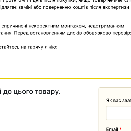
 протягом 14 днів після покупки, якщо товар не має слі
ідлягає заміні або поверненню коштів після експертизи
, спричинені некоректним монтажем, недотриманням
гання. Перед встановленням дисків обов’язково перевір
тайтесь на гарячу лінію:
і до цього товару.
Як вас зв
Email
*