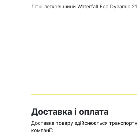
Літні легкові шини Waterfall Eco Dynamic 2
Кошик
У кошику н
Доставка і оплата
Оп
Доставка товару здійснюється транспортни
компанії: