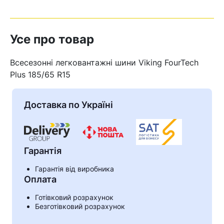
Усе про товар
Всесезонні легковантажні шини Viking FourTech
Plus 185/65 R15
Доставка по Україні
Гарантія
Гарантія від виробника
Кошик
Оплата
Готівковий розрахунок
Безготівковий розрахунок
У кошику немає товарів.