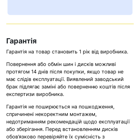
Ваш номер надіслано.
Оператор зв’яжеться з вами
найближчим часом
Гарантія
Помилка:
Contact form не
знайдена.
Гарантія на товар становить 1 рік від виробника.
Повернення або обмін шин і дисків можливі
протягом 14 днів після покупки, якщо товар не
має слідів експлуатації. Виявлений заводський
брак підлягає заміні або поверненню коштів після
експертизи виробника.
Гарантія не поширюється на пошкодження,
спричинені некоректним монтажем,
недотриманням рекомендацій щодо експлуатації
або зберігання. Перед встановленням дисків
обов’язково перевіряйте їх сумісність з