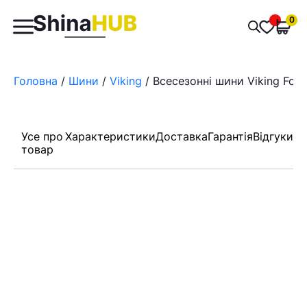
Пошук
0
Обран
товарів
Головна
/
Шини
/
Viking
/ Всесезонні шини Viking Four
Усе про
Характеристики
Доставка
Гарантія
Відгуки
товар