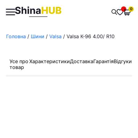
Пошук
0
Обран
товарів
Головна
/
Шини
/
Valsa
/ Valsa К-96 4.00/ R10
Усе про
Характеристики
Доставка
Гарантія
Відгуки
товар