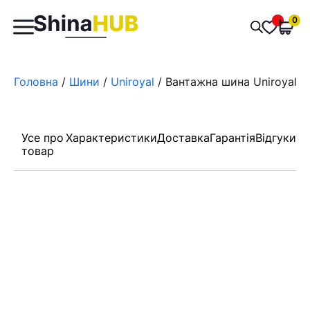
Пошук
0
Обран
товарів
Головна
/
Шини
/
Uniroyal
/ Вантажна шина Uniroyal F
Усе про
Характеристики
Доставка
Гарантія
Відгуки
товар