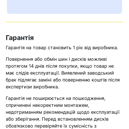
Ваш номер надіслано.
Оператор зв’яжеться з вами
найближчим часом
Гарантія
Помилка:
Contact form не
знайдена.
Гарантія на товар становить 1 рік від виробника.
Повернення або обмін шин і дисків можливі
протягом 14 днів після покупки, якщо товар не
має слідів експлуатації. Виявлений заводський
брак підлягає заміні або поверненню коштів після
експертизи виробника.
Гарантія не поширюється на пошкодження,
спричинені некоректним монтажем,
недотриманням рекомендацій щодо експлуатації
або зберігання. Перед встановленням дисків
обов’язково перевіряйте їх сумісність з