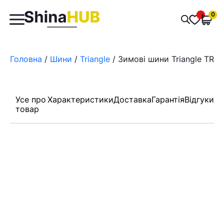
Пошук
0
Обран
товарів
Головна
/
Шини
/
Triangle
/ Зимові шини Triangle TR77
Усе про
Характеристики
Доставка
Гарантія
Відгуки
товар