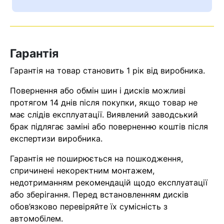
Ваш номер надіслано.
Оператор зв’яжеться з вами
найближчим часом
Гарантія
Помилка:
Contact form не
Гарантія на товар становить 1 рік від виробника.
знайдена.
Повернення або обмін шин і дисків можливі
протягом 14 днів після покупки, якщо товар не
має слідів експлуатації. Виявлений заводський
брак підлягає заміні або поверненню коштів після
експертизи виробника.
Гарантія не поширюється на пошкодження,
спричинені некоректним монтажем,
недотриманням рекомендацій щодо експлуатації
або зберігання. Перед встановленням дисків
обов’язково перевіряйте їх сумісність з
автомобілем.