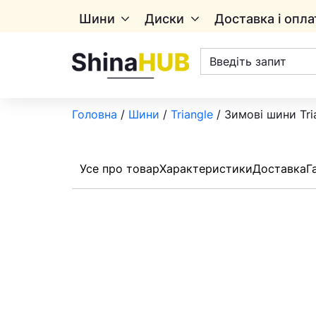
Шини
Диски
Доставка і опла
Пошук
товарів
Головна
/
Шини
/
Triangle
/ Зимові шини Tri
Усе про товар
Характеристики
Доставка
Г