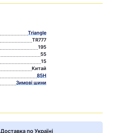
Triangle
TR777
195
55
15
Китай
85H
Зимові шини
Доставка по Україні