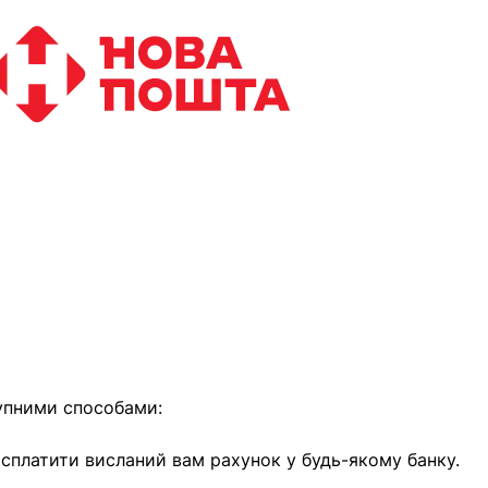
найближчим часом
упними способами:
е сплатити висланий вам рахунок у будь-якому банку.