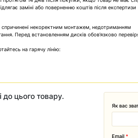
 протягом 14 днів після покупки, якщо товар не має слі
ідлягає заміні або поверненню коштів після експертизи
, спричинені некоректним монтажем, недотриманням
гання. Перед встановленням дисків обов’язково перевір
тайтесь на гарячу лінію:
і до цього товару.
Як вас зв
Email
*