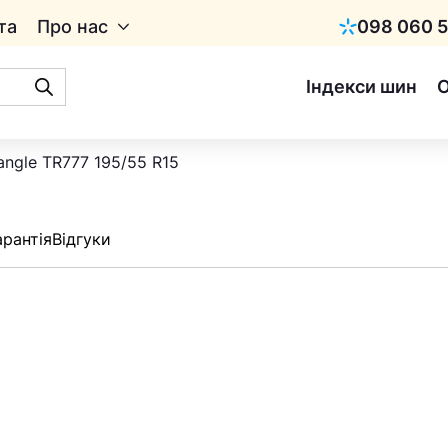
та
Про нас
098 060 5
Київстар
Індекси шин
angle TR777 195/55 R15
арантія
Відгуки