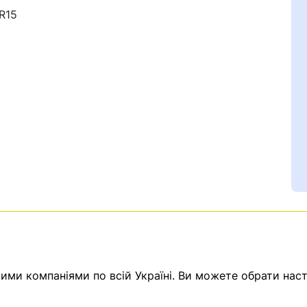
 R15
Ваш номер надіслано.
емає товарів.
ератор зв’яжеться з в
ми компаніями по всій Україні. Ви можете обрати наст
Помилка:
Contact form н