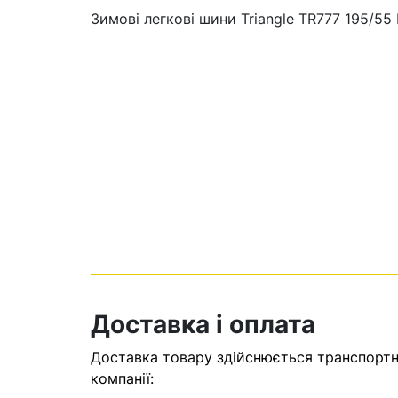
Зимові легкові шини Triangle TR777 195/55
Кошик
У кошику н
Доставка і оплата
Оп
Доставка товару здійснюється транспортни
компанії: