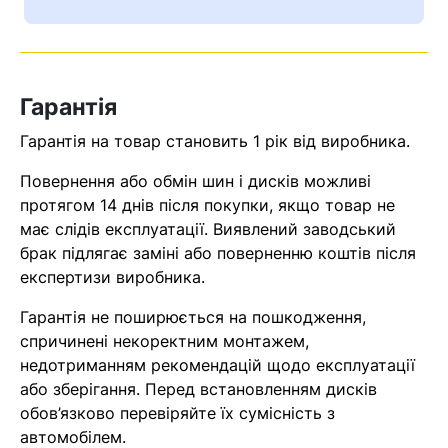
Ваш номер надіслано.
Оператор зв’яжеться з вами
найближчим часом
Гарантія
Помилка:
Contact form не
Гарантія на товар становить 1 рік від виробника.
знайдена.
Повернення або обмін шин і дисків можливі
протягом 14 днів після покупки, якщо товар не
має слідів експлуатації. Виявлений заводський
брак підлягає заміні або поверненню коштів після
експертизи виробника.
Гарантія не поширюється на пошкодження,
спричинені некоректним монтажем,
недотриманням рекомендацій щодо експлуатації
або зберігання. Перед встановленням дисків
обов’язково перевіряйте їх сумісність з
автомобілем.