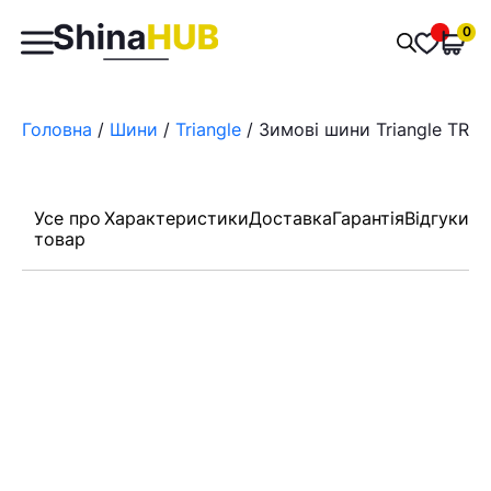
Пошук
0
Обран
товарів
Головна
/
Шини
/
Triangle
/ Зимові шини Triangle TR77
Усе про
Характеристики
Доставка
Гарантія
Відгуки
товар