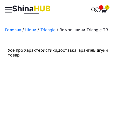
Пошук
0
Обран
товарів
Головна
/
Шини
/
Triangle
/ Зимові шини Triangle TR77
Усе про
Характеристики
Доставка
Гарантія
Відгуки
товар