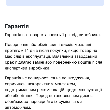
Ваш номер надіслано.
Оператор зв’яжеться з вами
найближчим часом
Гарантія
Помилка:
Contact form не
Гарантія на товар становить 1 рік від виробника.
знайдена.
Повернення або обмін шин і дисків можливі
протягом 14 днів після покупки, якщо товар не
має слідів експлуатації. Виявлений заводський
брак підлягає заміні або поверненню коштів після
експертизи виробника.
Гарантія не поширюється на пошкодження,
спричинені некоректним монтажем,
недотриманням рекомендацій щодо експлуатації
або зберігання. Перед встановленням дисків
обов’язково перевіряйте їх сумісність з
автомобілем.