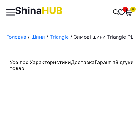
Пошук
0
Обран
товарів
Головна
/
Шини
/
Triangle
/ Зимові шини Triangle PL02
Усе про
Характеристики
Доставка
Гарантія
Відгуки
товар