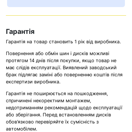
Ваш номер надіслано.
Оператор зв’яжеться з вами
найближчим часом
Гарантія
Помилка:
Contact form не
Гарантія на товар становить 1 рік від виробника.
знайдена.
Повернення або обмін шин і дисків можливі
протягом 14 днів після покупки, якщо товар не
має слідів експлуатації. Виявлений заводський
брак підлягає заміні або поверненню коштів після
експертизи виробника.
Гарантія не поширюється на пошкодження,
спричинені некоректним монтажем,
недотриманням рекомендацій щодо експлуатації
або зберігання. Перед встановленням дисків
обов’язково перевіряйте їх сумісність з
автомобілем.