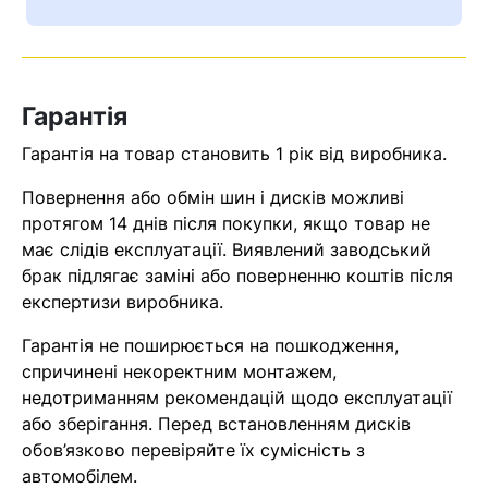
Ваш номер надіслано.
Оператор зв’яжеться з вами
найближчим часом
Гарантія
Помилка:
Contact form не
Гарантія на товар становить 1 рік від виробника.
знайдена.
Повернення або обмін шин і дисків можливі
протягом 14 днів після покупки, якщо товар не
має слідів експлуатації. Виявлений заводський
брак підлягає заміні або поверненню коштів після
експертизи виробника.
Гарантія не поширюється на пошкодження,
спричинені некоректним монтажем,
недотриманням рекомендацій щодо експлуатації
або зберігання. Перед встановленням дисків
обов’язково перевіряйте їх сумісність з
автомобілем.