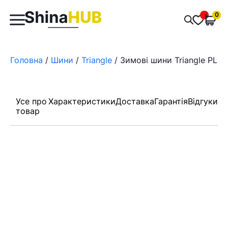
Пошук
0
Обран
товарів
Головна
/
Шини
/
Triangle
/ Зимові шини Triangle PL02
Усе про
Характеристики
Доставка
Гарантія
Відгуки
товар