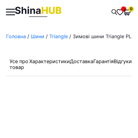
Пошук
0
Обран
товарів
Головна
/
Шини
/
Triangle
/ Зимові шини Triangle PL01
Усе про
Характеристики
Доставка
Гарантія
Відгуки
товар