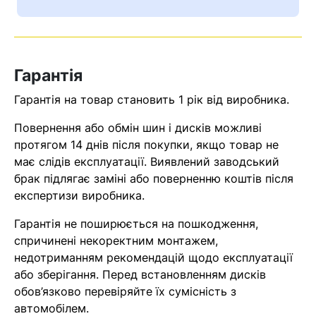
Ваш номер надіслано.
Оператор зв’яжеться з вами
найближчим часом
Гарантія
Помилка:
Contact form не
Гарантія на товар становить 1 рік від виробника.
знайдена.
Повернення або обмін шин і дисків можливі
протягом 14 днів після покупки, якщо товар не
має слідів експлуатації. Виявлений заводський
брак підлягає заміні або поверненню коштів після
експертизи виробника.
Гарантія не поширюється на пошкодження,
спричинені некоректним монтажем,
недотриманням рекомендацій щодо експлуатації
або зберігання. Перед встановленням дисків
обов’язково перевіряйте їх сумісність з
автомобілем.