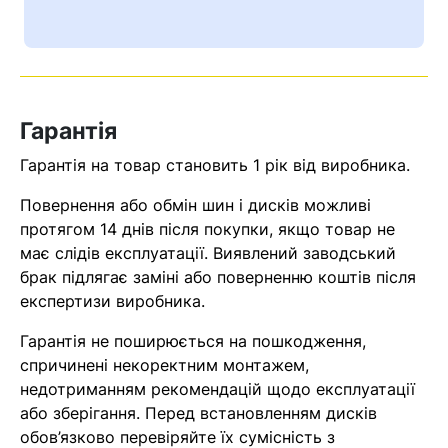
Ваш номер надіслано.
Оператор зв’яжеться з вами
найближчим часом
Гарантія
Помилка:
Contact form не
знайдена.
Гарантія на товар становить 1 рік від виробника.
Повернення або обмін шин і дисків можливі
протягом 14 днів після покупки, якщо товар не
має слідів експлуатації. Виявлений заводський
брак підлягає заміні або поверненню коштів після
експертизи виробника.
Гарантія не поширюється на пошкодження,
спричинені некоректним монтажем,
недотриманням рекомендацій щодо експлуатації
або зберігання. Перед встановленням дисків
обов’язково перевіряйте їх сумісність з