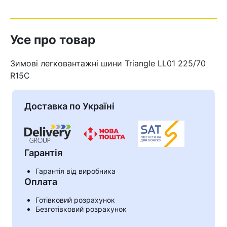
Усе про товар
Зимові легковантажні шини Triangle LL01 225/70
R15C
Доставка по Україні
Гарантія
Гарантія від виробника
Кошик
Оплата
Готівковий розрахунок
Безготівковий розрахунок
У кошику немає товарів.