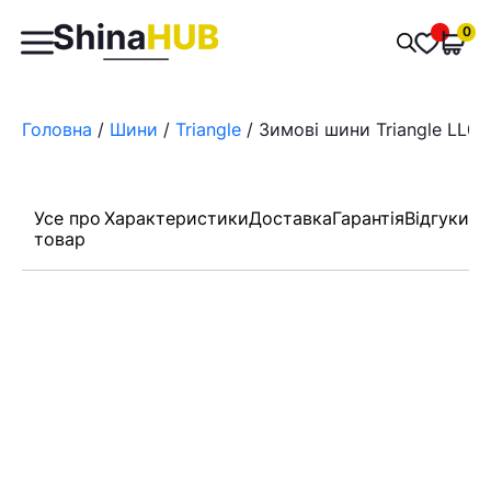
Пошук
0
Обран
товарів
Головна
/
Шини
/
Triangle
/ Зимові шини Triangle LL01
Усе про
Характеристики
Доставка
Гарантія
Відгуки
товар