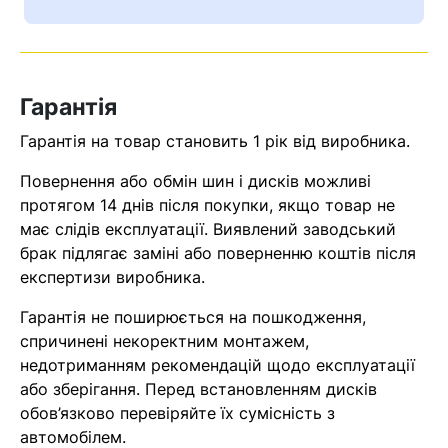
Ваш номер надіслано.
Оператор зв’яжеться з вами
найближчим часом
Гарантія
Помилка:
Contact form не
Гарантія на товар становить 1 рік від виробника.
знайдена.
Повернення або обмін шин і дисків можливі
протягом 14 днів після покупки, якщо товар не
має слідів експлуатації. Виявлений заводський
брак підлягає заміні або поверненню коштів після
експертизи виробника.
Гарантія не поширюється на пошкодження,
спричинені некоректним монтажем,
недотриманням рекомендацій щодо експлуатації
або зберігання. Перед встановленням дисків
обов’язково перевіряйте їх сумісність з
автомобілем.