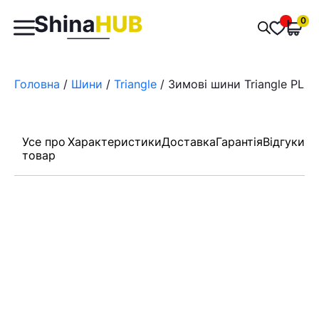
Пошук
0
Обран
товарів
Головна
/
Шини
/
Triangle
/ Зимові шини Triangle PL01
Усе про
Характеристики
Доставка
Гарантія
Відгуки
товар