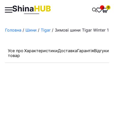
Пошук
0
Обран
товарів
Головна
/
Шини
/
Tigar
/ Зимові шини Tigar Winter 1 1
Усе про
Характеристики
Доставка
Гарантія
Відгуки
товар