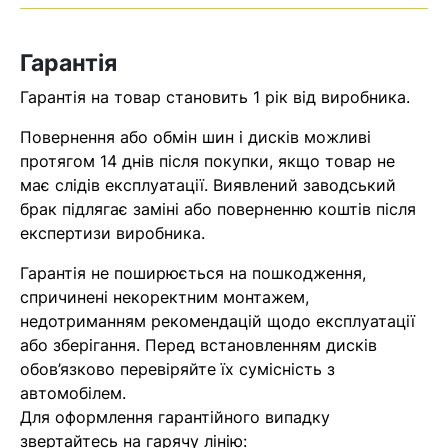
Оператор зв’яжеться з вами
найближчим часом
Гарантія
Помилка:
Contact form не
Гарантія на товар становить 1 рік від виробника.
знайдена.
Повернення або обмін шин і дисків можливі
протягом 14 днів після покупки, якщо товар не
має слідів експлуатації. Виявлений заводський
брак підлягає заміні або поверненню коштів після
експертизи виробника.
Гарантія не поширюється на пошкодження,
спричинені некоректним монтажем,
недотриманням рекомендацій щодо експлуатації
або зберігання. Перед встановленням дисків
обов’язково перевіряйте їх сумісність з
автомобілем.
Для оформлення гарантійного випадку
звертайтесь на гарячу лінію: