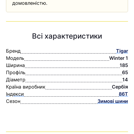
домовленістю.
Всі характеристики
Бренд
Tigar
Модель
Winter 1
Ширина
185
Профіль
65
Діаметр
14
Країна виробник
Сербія
Індекси
86T
Сезон
Зимові шини