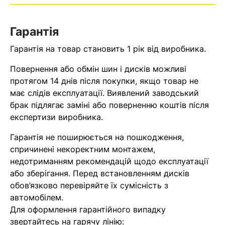
Оператор зв’яжеться з вами
найближчим часом
Гарантія
Помилка:
Contact form не
Гарантія на товар становить 1 рік від виробника.
знайдена.
Повернення або обмін шин і дисків можливі
протягом 14 днів після покупки, якщо товар не
має слідів експлуатації. Виявлений заводський
брак підлягає заміні або поверненню коштів після
експертизи виробника.
Гарантія не поширюється на пошкодження,
спричинені некоректним монтажем,
недотриманням рекомендацій щодо експлуатації
або зберігання. Перед встановленням дисків
обов’язково перевіряйте їх сумісність з
автомобілем.
Для оформлення гарантійного випадку
звертайтесь на гарячу лінію: