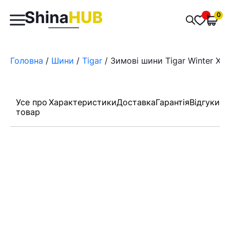
Пошук
0
Обран
товарів
Головна
/
Шини
/
Tigar
/ Зимові шини Tigar Winter XL 
Усе про
Характеристики
Доставка
Гарантія
Відгуки
товар