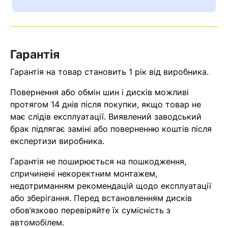
Ваш номер надіслано.
Оператор зв’яжеться з вами
найближчим часом
Гарантія
Помилка:
Contact form не
Гарантія на товар становить 1 рік від виробника.
знайдена.
Повернення або обмін шин і дисків можливі
протягом 14 днів після покупки, якщо товар не
має слідів експлуатації. Виявлений заводський
брак підлягає заміні або поверненню коштів після
експертизи виробника.
Гарантія не поширюється на пошкодження,
спричинені некоректним монтажем,
недотриманням рекомендацій щодо експлуатації
або зберігання. Перед встановленням дисків
обов’язково перевіряйте їх сумісність з
автомобілем.