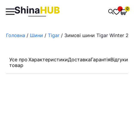
Пошук
0
Обран
товарів
Головна
/
Шини
/
Tigar
/ Зимові шини Tigar Winter 20
Усе про
Характеристики
Доставка
Гарантія
Відгуки
товар