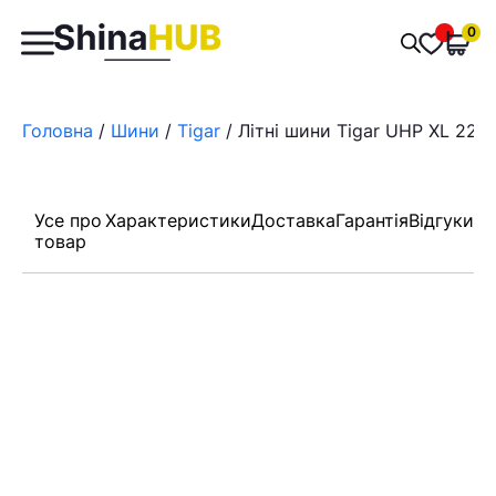
Пошук
0
Обран
товарів
Головна
/
Шини
/
Tigar
/ Літні шини Tigar UHP XL 225
Усе про
Характеристики
Доставка
Гарантія
Відгуки
товар