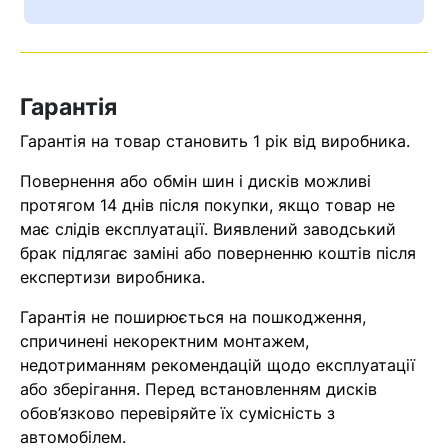
Ваш номер надіслано.
Оператор зв’яжеться з вами
найближчим часом
Гарантія
Помилка:
Contact form не
Гарантія на товар становить 1 рік від виробника.
знайдена.
Повернення або обмін шин і дисків можливі
протягом 14 днів після покупки, якщо товар не
має слідів експлуатації. Виявлений заводський
брак підлягає заміні або поверненню коштів після
експертизи виробника.
Гарантія не поширюється на пошкодження,
спричинені некоректним монтажем,
недотриманням рекомендацій щодо експлуатації
або зберігання. Перед встановленням дисків
обов’язково перевіряйте їх сумісність з
автомобілем.