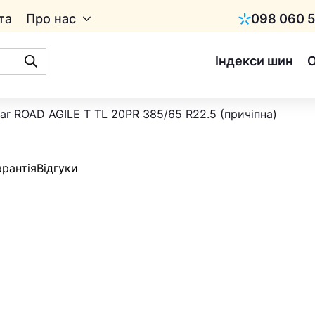
та
Про нас
098 060 5
Київстар
Індекси шин
ar ROAD AGILE T TL 20PR 385/65 R22.5 (причіпна)
арантія
Відгуки