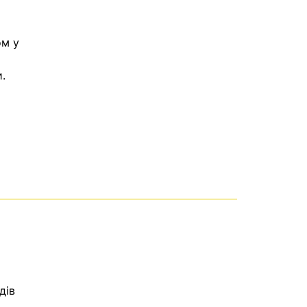
ом у
.
дів