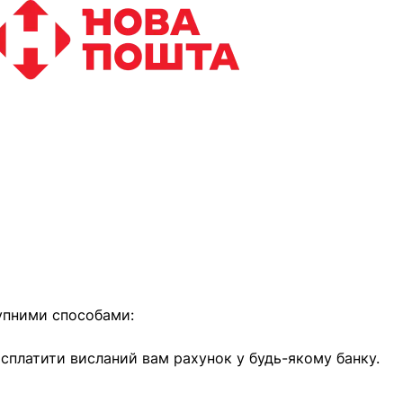
найближчим часом
упними способами:
е сплатити висланий вам рахунок у будь-якому банку.