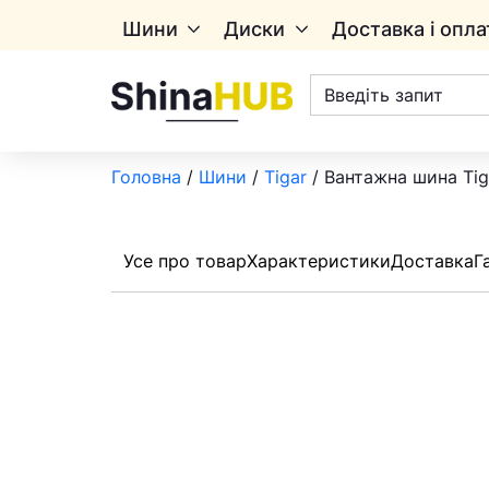
Шини
Диски
Доставка і опла
Пошук
товарів
Головна
/
Шини
/
Tigar
/ Вантажна шина Tig
Усе про товар
Характеристики
Доставка
Г