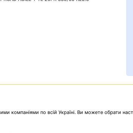
Ваш номер надіслано.
емає товарів.
ми компаніями по всій Україні. Ви можете обрати наст
ератор зв’яжеться з в
Помилка:
Contact form н