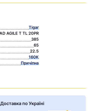
Tigar
AD AGILE T TL 20PR
385
65
22.5
160K
Причіпна
Доставка по Україні