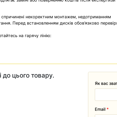
ідлягає заміні або поверненню коштів після експертизи
, спричинені некоректним монтажем, недотриманням
гання. Перед встановленням дисків обов’язково перевір
тайтесь на гарячу лінію:
і до цього товару.
Як вас зв
Email
*