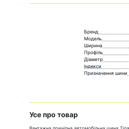
Бренд
Модель
Ширина
Профіль
Діаметр
Індекси
Призначення шини
Усе про товар
Вантажна причіпна автомобільна шина Tiga