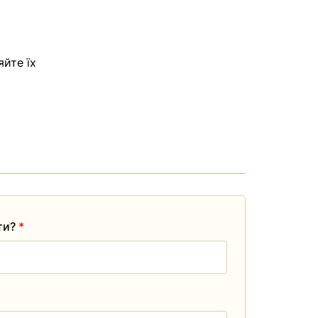
яйте їх
ати?
*