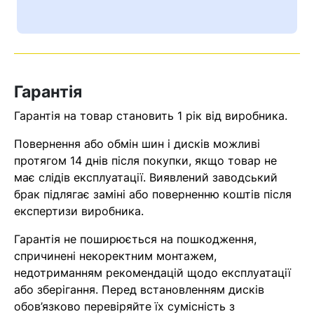
Ваш номер надіслано.
Оператор зв’яжеться з вами
найближчим часом
Гарантія
Помилка:
Contact form не
знайдена.
Гарантія на товар становить 1 рік від виробника.
Повернення або обмін шин і дисків можливі
протягом 14 днів після покупки, якщо товар не
має слідів експлуатації. Виявлений заводський
брак підлягає заміні або поверненню коштів після
експертизи виробника.
Гарантія не поширюється на пошкодження,
спричинені некоректним монтажем,
недотриманням рекомендацій щодо експлуатації
або зберігання. Перед встановленням дисків
обов’язково перевіряйте їх сумісність з