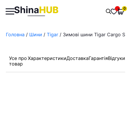
Пошук
0
Обран
товарів
Головна
/
Шини
/
Tigar
/ Зимові шини Tigar Cargo Spe
Усе про
Характеристики
Доставка
Гарантія
Відгуки
товар