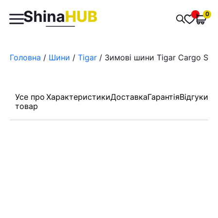
Пошук
0
Обран
товарів
Головна
/
Шини
/
Tigar
/ Зимові шини Tigar Cargo Spe
Усе про
Характеристики
Доставка
Гарантія
Відгуки
товар