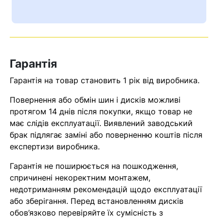
Ваш номер надіслано.
Оператор зв’яжеться з вами
найближчим часом
Гарантія
Помилка:
Contact form не
знайдена.
Гарантія на товар становить 1 рік від виробника.
Повернення або обмін шин і дисків можливі
протягом 14 днів після покупки, якщо товар не
має слідів експлуатації. Виявлений заводський
брак підлягає заміні або поверненню коштів після
експертизи виробника.
Гарантія не поширюється на пошкодження,
спричинені некоректним монтажем,
недотриманням рекомендацій щодо експлуатації
або зберігання. Перед встановленням дисків
обов’язково перевіряйте їх сумісність з