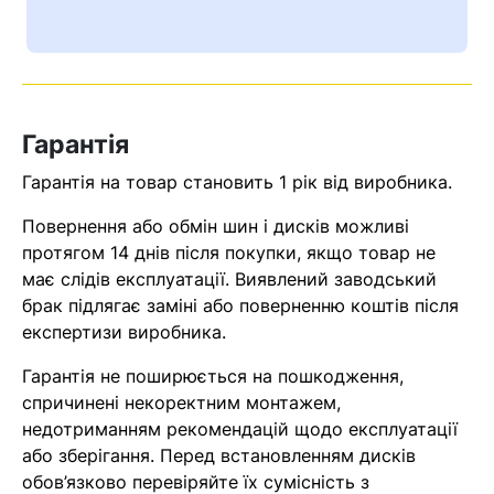
Ваш номер надіслано.
Оператор зв’яжеться з вами
найближчим часом
Гарантія
Помилка:
Contact form не
знайдена.
Гарантія на товар становить 1 рік від виробника.
Повернення або обмін шин і дисків можливі
протягом 14 днів після покупки, якщо товар не
має слідів експлуатації. Виявлений заводський
брак підлягає заміні або поверненню коштів після
експертизи виробника.
Гарантія не поширюється на пошкодження,
спричинені некоректним монтажем,
недотриманням рекомендацій щодо експлуатації
або зберігання. Перед встановленням дисків
обов’язково перевіряйте їх сумісність з