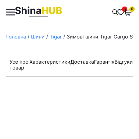
Пошук
0
Обран
товарів
Головна
/
Шини
/
Tigar
/ Зимові шини Tigar Cargo Spe
Усе про
Характеристики
Доставка
Гарантія
Відгуки
товар