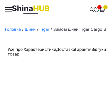
Пошук
0
Обран
товарів
Головна
/
Шини
/
Tigar
/ Зимові шини Tigar Cargo Spe
Усе про
Характеристики
Доставка
Гарантія
Відгуки
товар