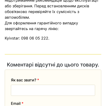
недотриманням рекомендацій щодо експлуатації
найближчим часом
або зберігання. Перед встановленням дисків
обов’язково перевіряйте їх сумісність з
автомобілем.
Помилка:
Contact form не
Для оформлення гарантійного випадку
знайдена.
звертайтесь на гарячу лінію:
Kyivstar:
098 06 05 222
.
Коментарі відсутні до цього товару.
Як вас звати?
*
Email
*