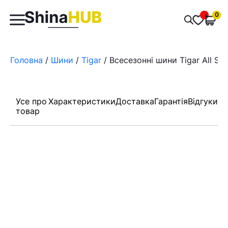
Пошук
0
Обран
товарів
Головна
/
Шини
/
Tigar
/ Всесезонні шини Tigar All Se
Усе про
Характеристики
Доставка
Гарантія
Відгуки
товар