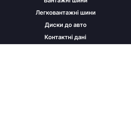
Вантажні шини
Легковантажні шини
Диски до авто
Контактні дані
098 060 52 22
shinahubrm@gmail.com
Графік роботи
Пн - Пт
з 9:00 до 18:00
Соц мережі
Viber
Facebook
Instagram
Telegram
Copyright © ShinaHub, 2026