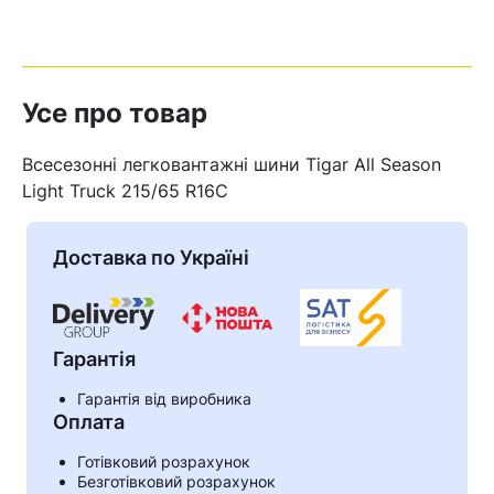
Усе про товар
Всесезонні легковантажні шини Tigar All Season
Light Truck 215/65 R16C
Доставка по Україні
Гарантія
Кошик
Гарантія від виробника
Оплата
Готівковий розрахунок
У кошику немає товарів.
Безготівковий розрахунок