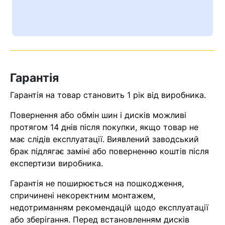
Ваш номер надіслано.
Оператор зв’яжеться з вами
найближчим часом
Помилка:
Contact form не
Гарантія
знайдена.
Гарантія на товар становить 1 рік від виробника.
Повернення або обмін шин і дисків можливі
протягом 14 днів після покупки, якщо товар не
має слідів експлуатації. Виявлений заводський
брак підлягає заміні або поверненню коштів після
експертизи виробника.
Гарантія не поширюється на пошкодження,
спричинені некоректним монтажем,
недотриманням рекомендацій щодо експлуатації
або зберігання. Перед встановленням дисків