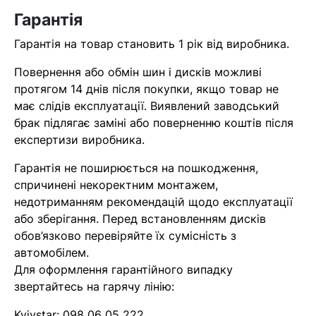
найближчим часом
Гарантія
Гарантія на товар становить 1 рік від виробника.
Помилка:
Contact form не
Повернення або обмін шин і дисків можливі
знайдена.
протягом 14 днів після покупки, якщо товар не
має слідів експлуатації. Виявлений заводський
брак підлягає заміні або поверненню коштів після
експертизи виробника.
Гарантія не поширюється на пошкодження,
спричинені некоректним монтажем,
недотриманням рекомендацій щодо експлуатації
або зберігання. Перед встановленням дисків
обов’язково перевіряйте їх сумісність з
автомобілем.
Для оформлення гарантійного випадку
звертайтесь на гарячу лінію:
Kyivstar:
098 06 05 222
.