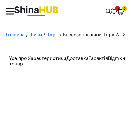
Пошук
0
Обран
товарів
Головна
/
Шини
/
Tigar
/ Всесезонні шини Tigar All Se
Усе про
Характеристики
Доставка
Гарантія
Відгуки
товар