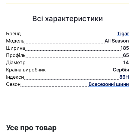
Всі характеристики
Бренд
Tigar
Модель
All Season
Ширина
185
Профіль
65
Діаметр
14
Країна виробник
Сербія
Індекси
86H
Сезон
Всесезонні шини
Усе про товар