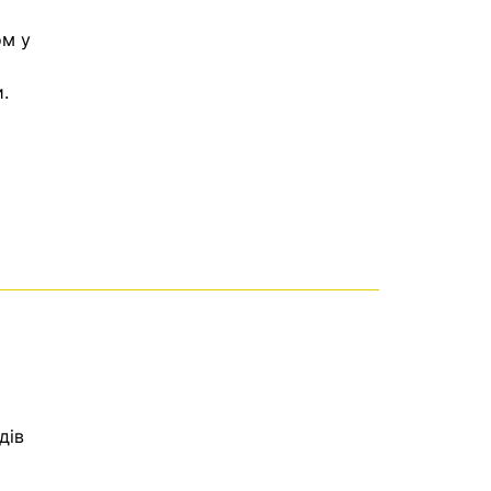
ом у
.
дів