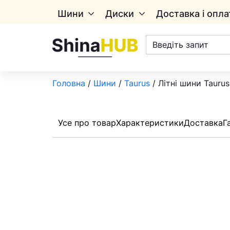
Шини
Диски
Доставка і опла
Пошук
товарів
Головна
/
Шини
/
Taurus
/ Літні шини Taurus
Усе про товар
Характеристики
Доставка
Г