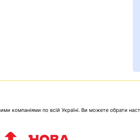
Ваш номер надіслано.
ми компаніями по всій Україні. Ви можете обрати наст
емає товарів.
ератор зв’яжеться з в
Помилка:
Contact form н