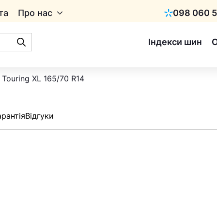
та
Про нас
098 060 5
Київстар
Індекси шин
 Touring XL 165/70 R14
арантія
Відгуки