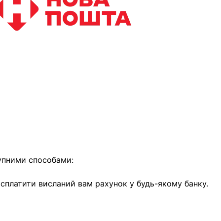
найближчим часом
упними способами:
е сплатити висланий вам рахунок у будь-якому банку.