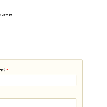
яйте їх
ати?
*