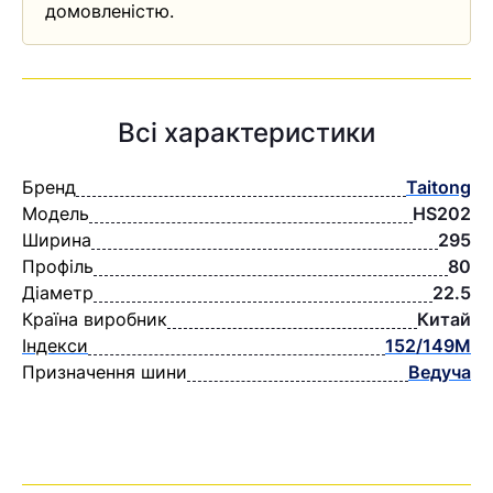
домовленістю.
Всі характеристики
Бренд
Taitong
Модель
HS202
Ширина
295
Профіль
80
Діаметр
22.5
Країна виробник
Китай
Індекси
152/149M
Призначення шини
Ведуча