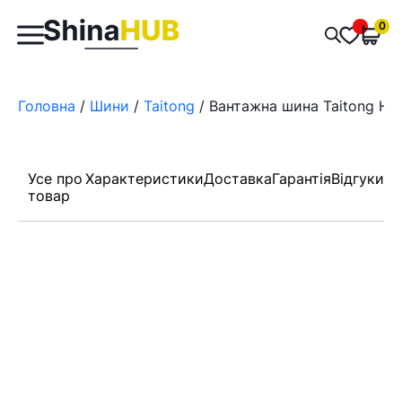
Пошук
0
Обран
товарів
Головна
/
Шини
/
Taitong
/ Вантажна шина Taitong HS
Усе про
Характеристики
Доставка
Гарантія
Відгуки
товар