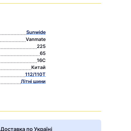
Sunwide
Vanmate
225
65
16C
Китай
112/110T
Літні шини
Доставка по Україні