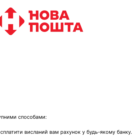
найближчим часом
упними способами:
е сплатити висланий вам рахунок у будь-якому банку.