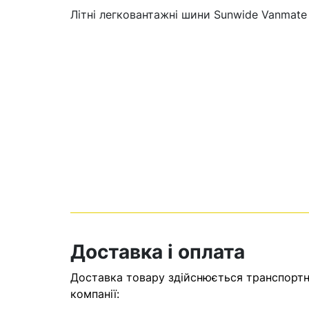
Літні легковантажні шини Sunwide Vanmate
Кошик
У кошику н
Доставка і оплата
Оп
Доставка товару здійснюється транспортни
компанії: