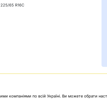
 225/65 R16C
Ваш номер надіслано.
емає товарів.
ератор зв’яжеться з в
ми компаніями по всій Україні. Ви можете обрати наст
Помилка:
Contact form н