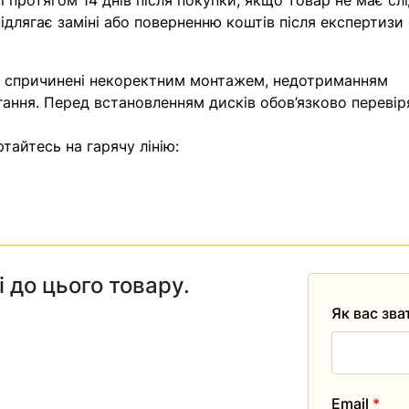
 протягом 14 днів після покупки, якщо товар не має слі
ідлягає заміні або поверненню коштів після експертизи
, спричинені некоректним монтажем, недотриманням
гання. Перед встановленням дисків обов’язково перевір
тайтесь на гарячу лінію:
і до цього товару.
Як вас зв
Email
*