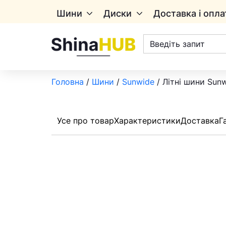
Шини
Диски
Доставка і опла
Пошук
товарів
Головна
/
Шини
/
Sunwide
/ Літні шини Sun
Усе про товар
Характеристики
Доставка
Г