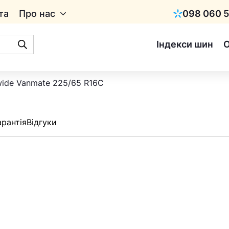
та
Про нас
098 060 5
Київстар
Індекси шин
wide Vanmate 225/65 R16C
арантія
Відгуки