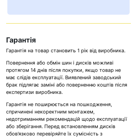
Ваш номер надіслано.
Оператор зв’яжеться з вами
найближчим часом
Гарантія
Помилка:
Contact form не
знайдена.
Гарантія на товар становить 1 рік від виробника.
Повернення або обмін шин і дисків можливі
протягом 14 днів після покупки, якщо товар не
має слідів експлуатації. Виявлений заводський
брак підлягає заміні або поверненню коштів після
експертизи виробника.
Гарантія не поширюється на пошкодження,
спричинені некоректним монтажем,
недотриманням рекомендацій щодо експлуатації
або зберігання. Перед встановленням дисків
обов’язково перевіряйте їх сумісність з