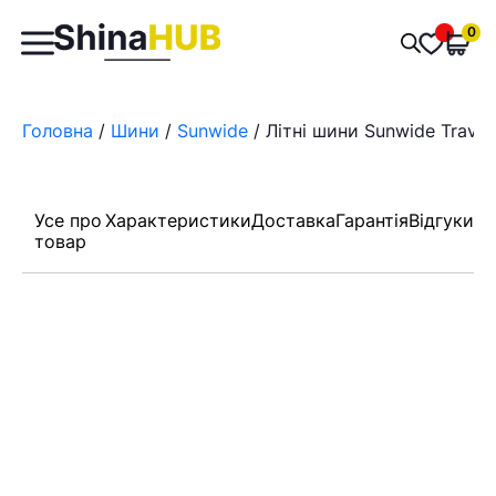
Пошук
0
Обран
товарів
Головна
/
Шини
/
Sunwide
/ Літні шини Sunwide Travo
Усе про
Характеристики
Доставка
Гарантія
Відгуки
товар