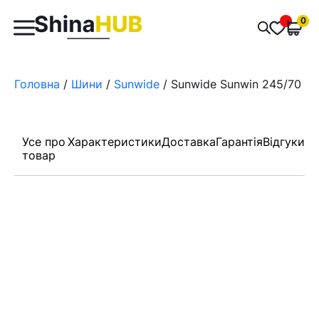
Пошук
0
Обран
товарів
Головна
/
Шини
/
Sunwide
/ Sunwide Sunwin 245/70 R1
Усе про
Характеристики
Доставка
Гарантія
Відгуки
товар