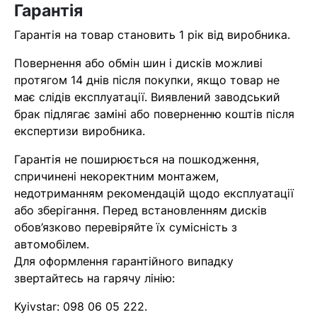
Гарантія
найближчим часом
Гарантія на товар становить 1 рік від виробника.
Помилка:
Contact form не
Повернення або обмін шин і дисків можливі
знайдена.
протягом 14 днів після покупки, якщо товар не
має слідів експлуатації. Виявлений заводський
брак підлягає заміні або поверненню коштів після
експертизи виробника.
Гарантія не поширюється на пошкодження,
спричинені некоректним монтажем,
недотриманням рекомендацій щодо експлуатації
або зберігання. Перед встановленням дисків
обов’язково перевіряйте їх сумісність з
автомобілем.
Для оформлення гарантійного випадку
звертайтесь на гарячу лінію:
Kyivstar:
098 06 05 222
.