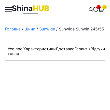
Пошук
0
Обран
товарів
Головна
/
Шини
/
Sunwide
/ Sunwide Sunwin 245/55 R1
Усе про
Характеристики
Доставка
Гарантія
Відгуки
товар