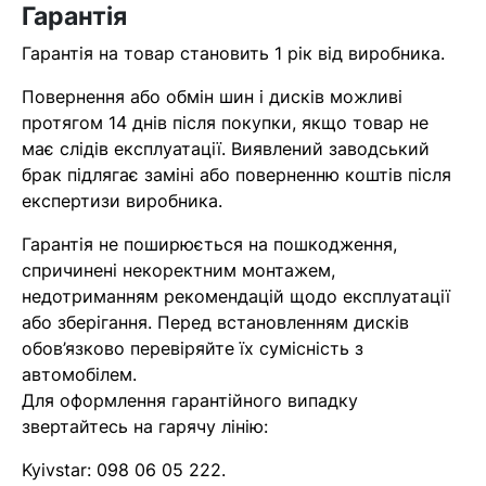
Гарантія
найближчим часом
Гарантія на товар становить 1 рік від виробника.
Помилка:
Contact form не
Повернення або обмін шин і дисків можливі
знайдена.
протягом 14 днів після покупки, якщо товар не
має слідів експлуатації. Виявлений заводський
брак підлягає заміні або поверненню коштів після
експертизи виробника.
Гарантія не поширюється на пошкодження,
спричинені некоректним монтажем,
недотриманням рекомендацій щодо експлуатації
або зберігання. Перед встановленням дисків
обов’язково перевіряйте їх сумісність з
автомобілем.
Для оформлення гарантійного випадку
звертайтесь на гарячу лінію:
Kyivstar:
098 06 05 222
.