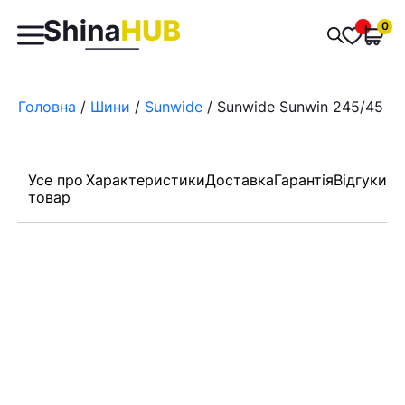
Пошук
0
Обран
товарів
Головна
/
Шини
/
Sunwide
/ Sunwide Sunwin 245/45 R
Усе про
Характеристики
Доставка
Гарантія
Відгуки
товар