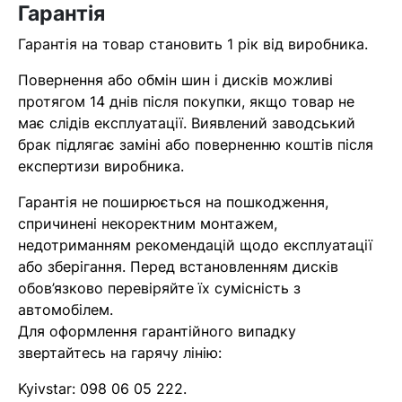
Гарантія
найближчим часом
Гарантія на товар становить 1 рік від виробника.
Помилка:
Contact form не
Повернення або обмін шин і дисків можливі
знайдена.
протягом 14 днів після покупки, якщо товар не
має слідів експлуатації. Виявлений заводський
брак підлягає заміні або поверненню коштів після
експертизи виробника.
Гарантія не поширюється на пошкодження,
спричинені некоректним монтажем,
недотриманням рекомендацій щодо експлуатації
або зберігання. Перед встановленням дисків
обов’язково перевіряйте їх сумісність з
автомобілем.
Для оформлення гарантійного випадку
звертайтесь на гарячу лінію:
Kyivstar:
098 06 05 222
.