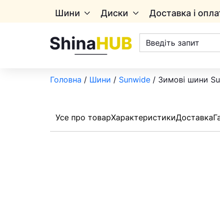
Шини
Диски
Доставка і опла
Пошук
товарів
Головна
/
Шини
/
Sunwide
/ Зимові шини Su
Усе про товар
Характеристики
Доставка
Г