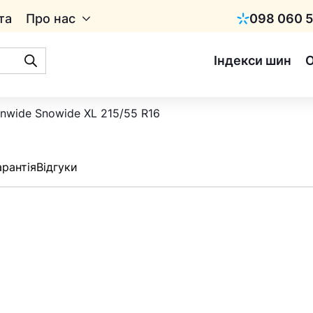
та
Про нас
098 060 5
Київстар
Індекси шин
nwide Snowide XL 215/55 R16
арантія
Відгуки