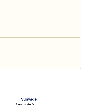
Sunwide
Snowide XL