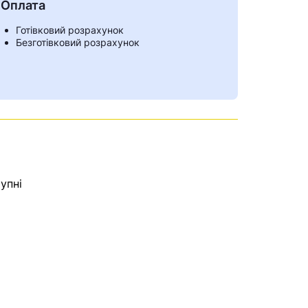
Оплата
Готівковий розрахунок
Безготівковий розрахунок
упні
ами
е знайдена.