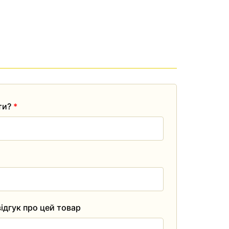
ати?
*
ідгук про цей товар