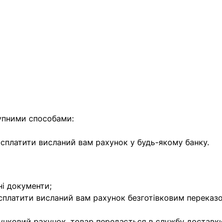
найближчим часом
упними способами:
е сплатити висланий вам рахунок у будь-якому банку.
ні документи;
 сплатити висланий вам рахунок безготівковим переказ
унковий рахунок, товар передається в службу доставки