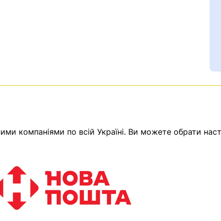
ми компаніями по всій Україні. Ви можете обрати наст
Ваш номер надіслано.
емає товарів.
ератор зв’яжеться з в
Помилка:
Contact form н