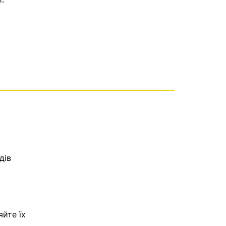
дів
яйте їх