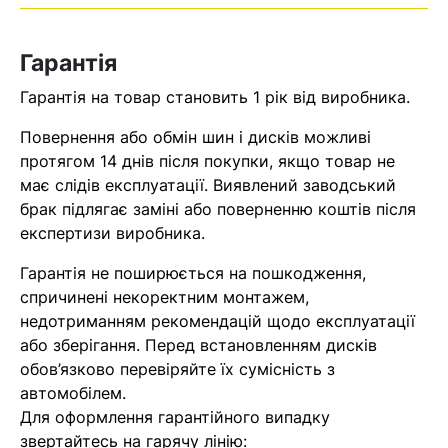
Оператор зв’яжеться з вами
найближчим часом
Гарантія
Помилка:
Contact form не
Гарантія на товар становить 1 рік від виробника.
знайдена.
Повернення або обмін шин і дисків можливі
протягом 14 днів після покупки, якщо товар не
має слідів експлуатації. Виявлений заводський
брак підлягає заміні або поверненню коштів після
експертизи виробника.
Гарантія не поширюється на пошкодження,
спричинені некоректним монтажем,
недотриманням рекомендацій щодо експлуатації
або зберігання. Перед встановленням дисків
обов’язково перевіряйте їх сумісність з
автомобілем.
Для оформлення гарантійного випадку
звертайтесь на гарячу лінію: