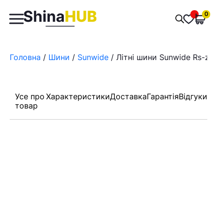
Пошук
0
Обран
товарів
Головна
/
Шини
/
Sunwide
/ Літні шини Sunwide Rs-zer
Усе про
Характеристики
Доставка
Гарантія
Відгуки
товар