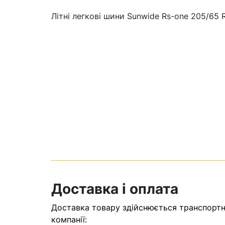
Літні легкові шини Sunwide Rs-one 205/65 
Кошик
У кошику н
Доставка і оплата
Оп
Доставка товару здійснюється транспортни
компанії: