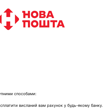
найближчим часом
упними способами:
е сплатити висланий вам рахунок у будь-якому банку.