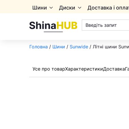
Шини
Диски
Доставка і опла
Пошук
товарів
Головна
/
Шини
/
Sunwide
/ Літні шини Sun
Усе про товар
Характеристики
Доставка
Г