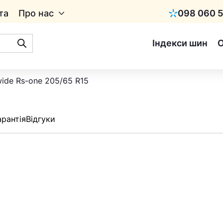
та
Про нас
098 060 5
Київстар
Індекси шин
wide Rs-one 205/65 R15
арантія
Відгуки