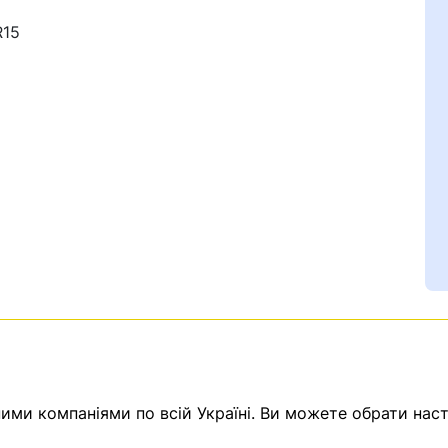
R15
Ваш номер надіслано.
емає товарів.
ератор зв’яжеться з в
ми компаніями по всій Україні. Ви можете обрати наст
Помилка:
Contact form н