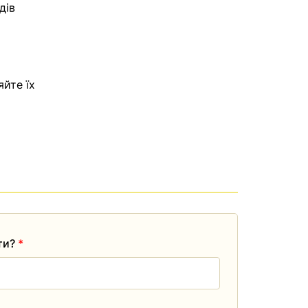
дів
яйте їх
ати?
*