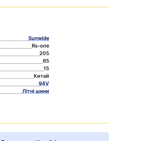
Sunwide
Rs-one
205
65
15
Китай
94V
Літні шини