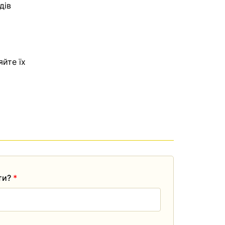
дів
яйте їх
ати?
*