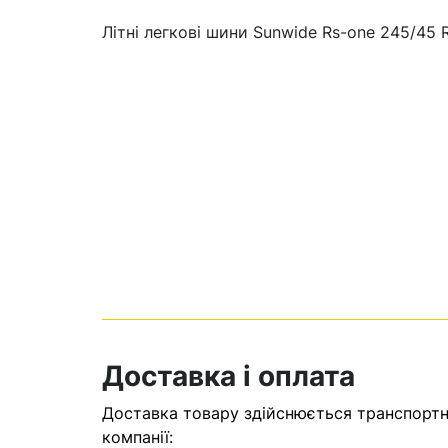
Літні легкові шини Sunwide Rs-one 245/45 
Кошик
У кошику н
Доставка і оплата
Оп
Доставка товару здійснюється транспортни
компанії: