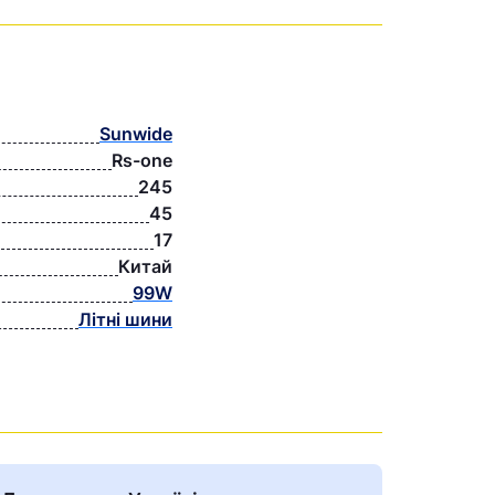
Sunwide
Rs-one
245
45
17
Китай
99W
Літні шини