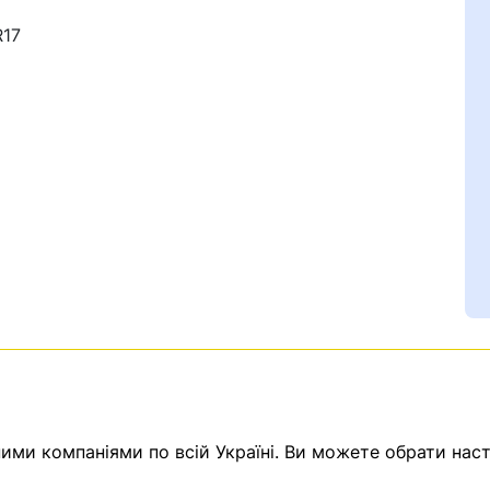
R17
Ваш номер надіслано.
емає товарів.
ератор зв’яжеться з в
ми компаніями по всій Україні. Ви можете обрати наст
Помилка:
Contact form н