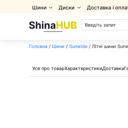
Шини
Диски
Доставка і опла
Пошук
товарів
Головна
/
Шини
/
Sunwide
/ Літні шини Sun
Усе про товар
Характеристики
Доставка
Г