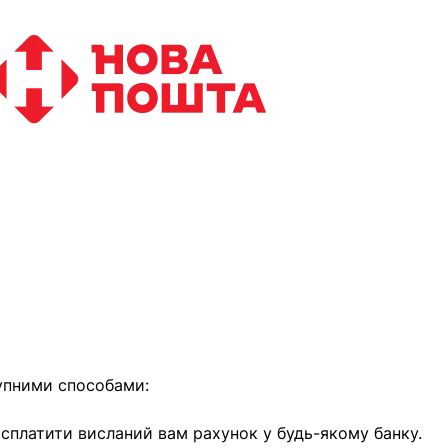
найближчим часом
упними способами:
е сплатити висланий вам рахунок у будь-якому банку.