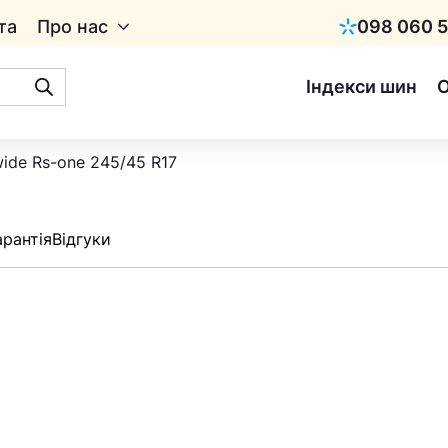
та
Про нас
098 060 5
Київстар
Індекси шин
wide Rs-one 245/45 R17
арантія
Відгуки