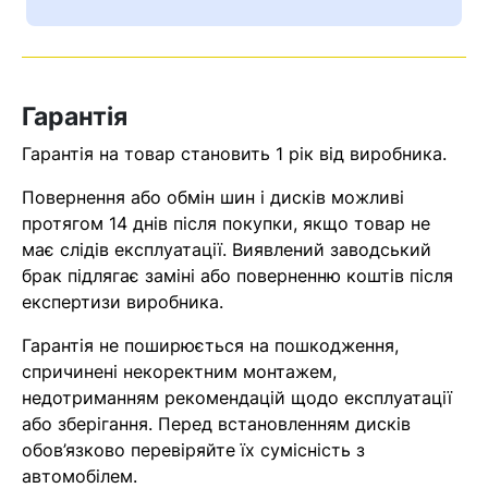
Ваш номер надіслано.
Оператор зв’яжеться з вами
найближчим часом
Гарантія
Помилка:
Contact form не
Гарантія на товар становить 1 рік від виробника.
знайдена.
Повернення або обмін шин і дисків можливі
протягом 14 днів після покупки, якщо товар не
має слідів експлуатації. Виявлений заводський
брак підлягає заміні або поверненню коштів після
експертизи виробника.
Гарантія не поширюється на пошкодження,
спричинені некоректним монтажем,
недотриманням рекомендацій щодо експлуатації
або зберігання. Перед встановленням дисків
обов’язково перевіряйте їх сумісність з
автомобілем.