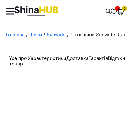
Пошук
0
Обран
товарів
Головна
/
Шини
/
Sunwide
/ Літні шини Sunwide Rs-on
Усе про
Характеристики
Доставка
Гарантія
Відгуки
товар