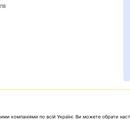
R18
Ваш номер надіслано.
емає товарів.
ератор зв’яжеться з в
ми компаніями по всій Україні. Ви можете обрати наст
Помилка:
Contact form н