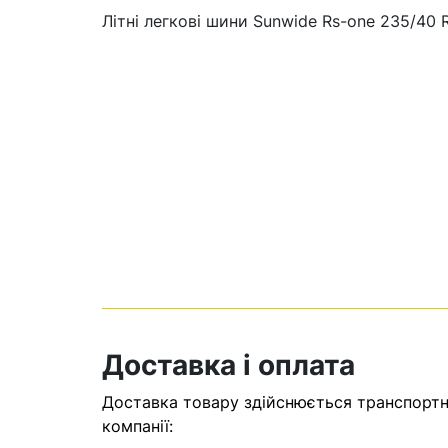
Літні легкові шини Sunwide Rs-one 235/40 
Кошик
У кошику н
Доставка і оплата
Оп
Доставка товару здійснюється транспортни
компанії: