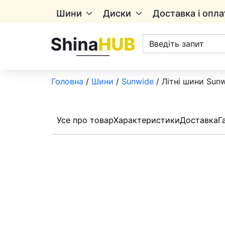
Шини
Диски
Доставка і опла
Пошук
товарів
Головна
/
Шини
/
Sunwide
/ Літні шини Sun
Усе про товар
Характеристики
Доставка
Г