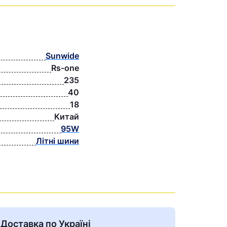
Sunwide
Rs-one
235
40
18
Китай
95W
Літні шини
Доставка по Україні