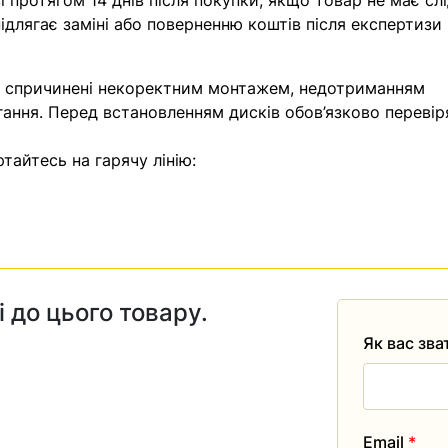
 протягом 14 днів після покупки, якщо товар не має слі
ідлягає заміні або поверненню коштів після експертизи
, спричинені некоректним монтажем, недотриманням
гання. Перед встановленням дисків обов’язково перевір
тайтесь на гарячу лінію:
і до цього товару.
Як вас зв
Email
*