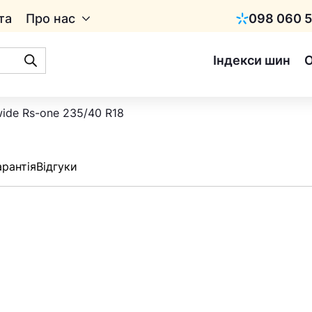
та
Про нас
098 060 5
Київстар
Індекси шин
wide Rs-one 235/40 R18
арантія
Відгуки