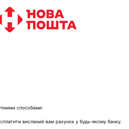
найближчим часом
упними способами:
е сплатити висланий вам рахунок у будь-якому банку.