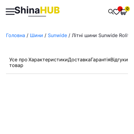
Пошук
0
Обран
товарів
Головна
/
Шини
/
Sunwide
/ Літні шини Sunwide Rolit 
Усе про
Характеристики
Доставка
Гарантія
Відгуки
товар