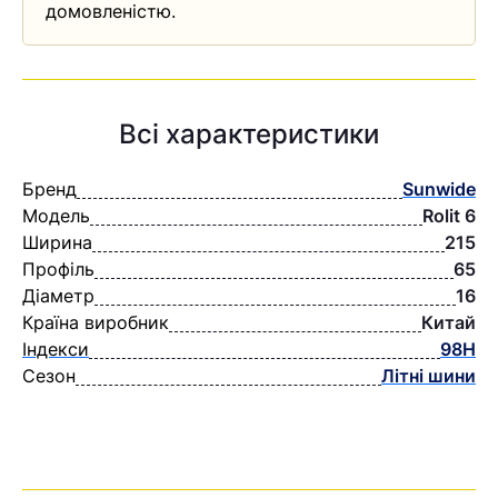
домовленістю.
Всі характеристики
Бренд
Sunwide
Модель
Rolit 6
Ширина
215
Профіль
65
Діаметр
16
Країна виробник
Китай
Індекси
98H
Сезон
Літні шини