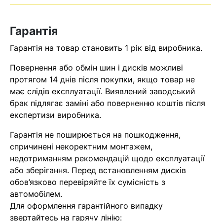
Оператор зв’яжеться з вами
найближчим часом
Гарантія
Помилка:
Contact form не
Гарантія на товар становить 1 рік від виробника.
знайдена.
Повернення або обмін шин і дисків можливі
протягом 14 днів після покупки, якщо товар не
має слідів експлуатації. Виявлений заводський
брак підлягає заміні або поверненню коштів після
експертизи виробника.
Гарантія не поширюється на пошкодження,
спричинені некоректним монтажем,
недотриманням рекомендацій щодо експлуатації
або зберігання. Перед встановленням дисків
обов’язково перевіряйте їх сумісність з
автомобілем.
Для оформлення гарантійного випадку
звертайтесь на гарячу лінію: