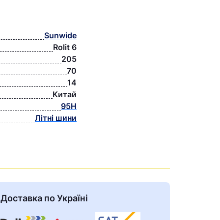
Sunwide
Rolit 6
205
70
14
Китай
95H
Літні шини
Доставка по Україні