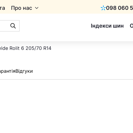
та
Про нас
098 060 5
Київстар
Індекси шин
ide Rolit 6 205/70 R14
арантія
Відгуки