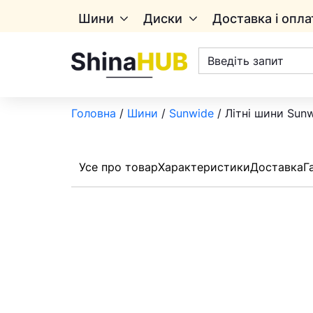
Шини
Диски
Доставка і опла
Пошук
товарів
Головна
/
Шини
/
Sunwide
/ Літні шини Sunw
Усе про товар
Характеристики
Доставка
Г