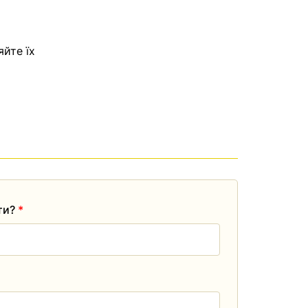
яйте їх
ати?
*