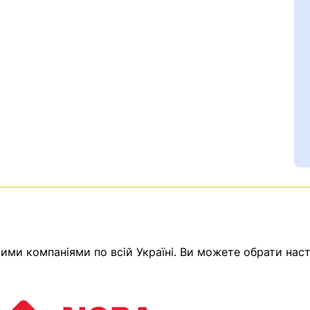
Ваш номер надіслано.
емає товарів.
ми компаніями по всій Україні. Ви можете обрати наст
ератор зв’яжеться з в
Помилка:
Contact form н