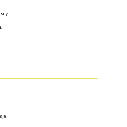
ом у
.
дів