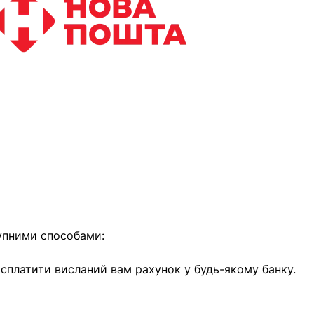
найближчим часом
упними способами:
е сплатити висланий вам рахунок у будь-якому банку.