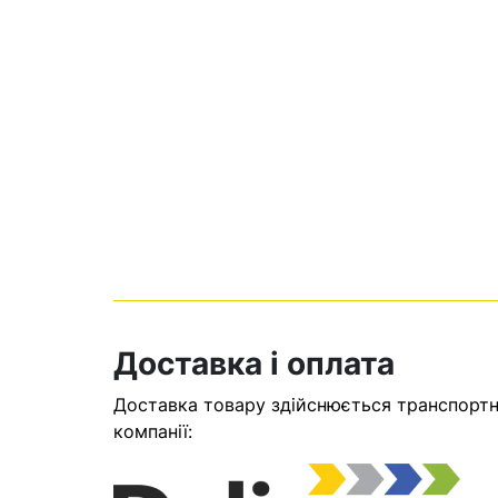
Кошик
Доставка і оплата
У кошику н
Доставка товару здійснюється транспортни
Оп
компанії: