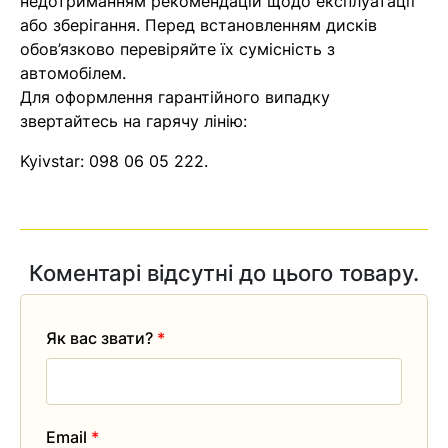
недотриманням рекомендацій щодо експлуатації
найближчим часом
або зберігання. Перед встановленням дисків
обов’язково перевіряйте їх сумісність з
автомобілем.
Помилка:
Contact form не
Для оформлення гарантійного випадку
знайдена.
звертайтесь на гарячу лінію:
Kyivstar:
098 06 05 222
.
Коментарі відсутні до цього товару.
Як вас звати?
*
Email
*