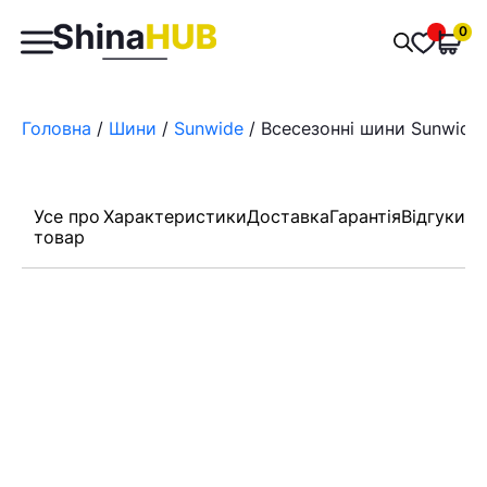
Пошук
0
Обран
товарів
Головна
/
Шини
/
Sunwide
/ Всесезонні шини Sunwide
Усе про
Характеристики
Доставка
Гарантія
Відгуки
товар