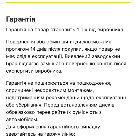
Оператор зв’яжеться з вами
найближчим часом
Гарантія
Помилка:
Contact form не
Гарантія на товар становить 1 рік від виробника.
знайдена.
Повернення або обмін шин і дисків можливі
протягом 14 днів після покупки, якщо товар не
має слідів експлуатації. Виявлений заводський
брак підлягає заміні або поверненню коштів після
експертизи виробника.
Гарантія не поширюється на пошкодження,
спричинені некоректним монтажем,
недотриманням рекомендацій щодо експлуатації
або зберігання. Перед встановленням дисків
обов’язково перевіряйте їх сумісність з
автомобілем.
Для оформлення гарантійного випадку
звертайтесь на гарячу лінію: