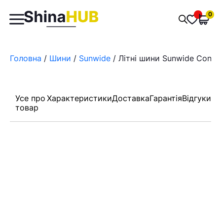
Пошук
0
Обран
товарів
Головна
/
Шини
/
Sunwide
/ Літні шини Sunwide Conqu
Усе про
Характеристики
Доставка
Гарантія
Відгуки
товар