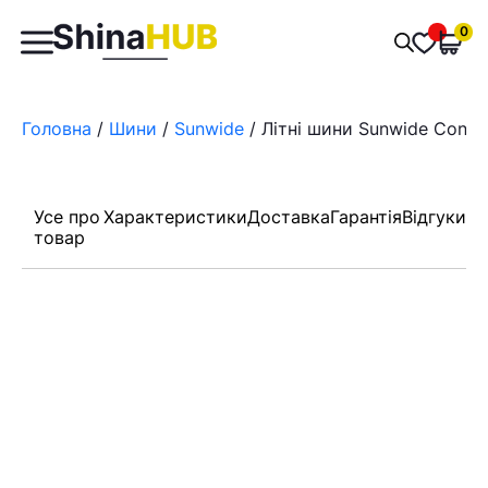
Пошук
0
Обран
товарів
Головна
/
Шини
/
Sunwide
/ Літні шини Sunwide Conqu
Усе про
Характеристики
Доставка
Гарантія
Відгуки
товар