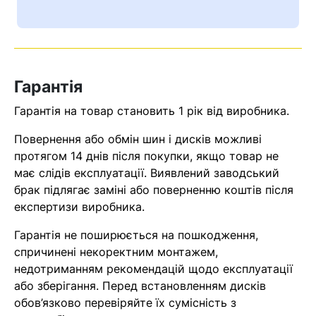
Гарантія
Гарантія на товар становить 1 рік від виробника.
Повернення або обмін шин і дисків можливі
протягом 14 днів після покупки, якщо товар не
має слідів експлуатації. Виявлений заводський
Кошик
брак підлягає заміні або поверненню коштів після
експертизи виробника.
Гарантія не поширюється на пошкодження,
У кошику немає товарів.
спричинені некоректним монтажем,
недотриманням рекомендацій щодо експлуатації
Ваш номер надіслано.
або зберігання. Перед встановленням дисків
Оператор зв’яжеться з вами
обов’язково перевіряйте їх сумісність з
найближчим часом